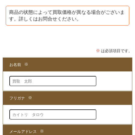
山内義弘さんが講師をつとめておりまして
商品の状態によって買取価格が異なる場合がございま
す。詳しくはお問合せください。
「AKS療法」と
「AKS療法(R)+future」シリーズの
最終版となっており、
患者への質問から原因を引き出し、
全30種類の手技によって症状を改善させる
ノウハウが収録されております。
★当店は、山内義弘の
「
AKS療法 Final
」DVDを
買取
する専門店でございます。
まずは商品の価値を判断できる