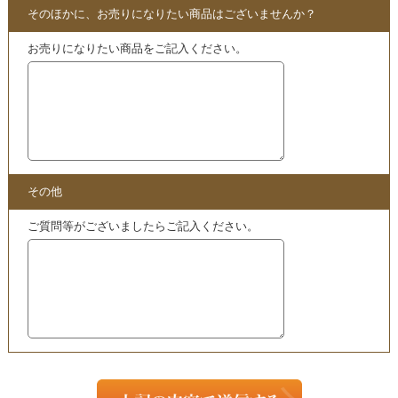
ぜひこちらからご確認ください。
・
買取
となる山内義弘さんDVDはこちら!!
買取
実績はこちら
・
買取
実績 – 「AKS療法」シリーズフルセット他 整体関連
DVD15点セット