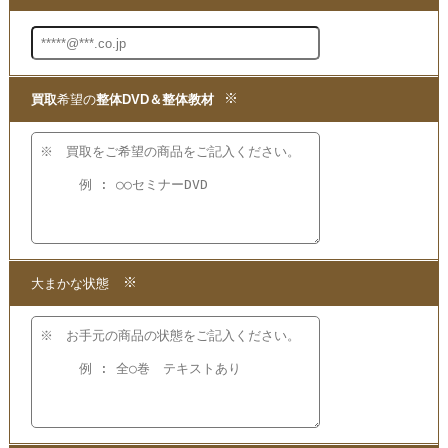
買取
の専門店までお問い合わせいただき、
現在の商品の価値をお確かめください。
●
買取
方法は簡単3ステップ！
1.問い合わせて
2.申し込みをして
3.発送するだけ!!
段ボール箱もプレゼント!
【かんたん 便利で無料】の宅配
買取
を
ご利用ください!
★当店ではこちらの他にも
山内義弘さんのDVDを
買取
いたしております。
買取
となる商品をご覧いただけますので