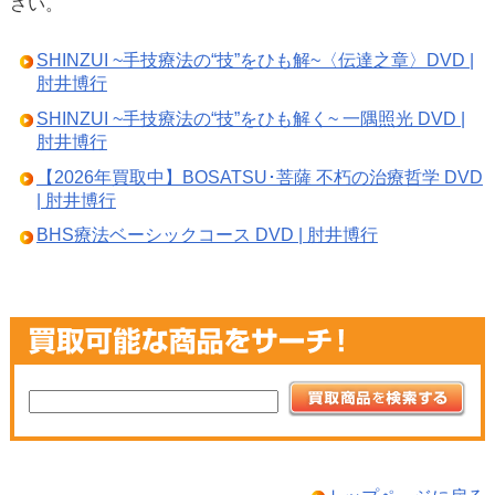
さい。
SHINZUI ~手技療法の“技”をひも解~〈伝達之章〉DVD |
肘井博行
SHINZUI ~手技療法の“技”をひも解く~ 一隅照光 DVD |
肘井博行
【2026年買取中】BOSATSU･菩薩 不朽の治療哲学 DVD
| 肘井博行
BHS療法ベーシックコース DVD | 肘井博行