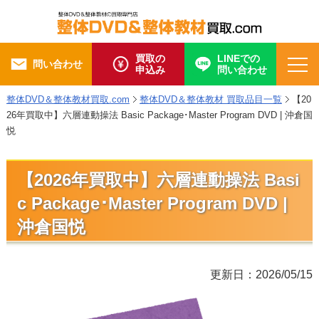
買取の
LINEでの
問い合わせ
申込み
問い合わせ
整体DVD＆整体教材買取.com
整体DVD＆整体教材 買取品目一覧
【20
26年買取中】六層連動操法 Basic Package･Master Program DVD | 沖倉国
悦
【2026年買取中】六層連動操法 Basi
c Package･Master Program DVD |
沖倉国悦
更新日：2026/05/15