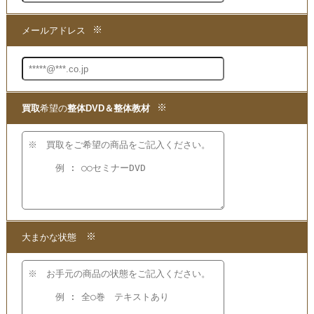
★当店は、沖倉国悦の
「六層連動操法
Basic Package・Master Program
」
DVDを
買取
りする専門店でございます。
まずは商品の価値を判断できる
買取
の専門店までお問い合わせいただき、
現在の商品の価値をお確かめください。
●買取方法は簡単3ステップ！
1.問い合わせて
2.申し込みをして
3.発送するだけ!!
段ボール箱もプレゼント!
【かんたん 便利で無料】の宅配
買取
を
ご利用ください!