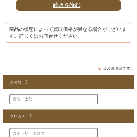
続きを読む
「六層連動操法
Basic Package・Master Program
」
DVDで
は
商品の状態によって買取価格が異なる場合がございま
沖倉国悦が講師をつとめており
す。詳しくはお問合せください。
人気シリーズ「六層連動操法」の第4弾となります。
手技が簡単になりながら
より効果が出る進化した
「六層連動操法」のノウハウが
収録されております。
当店では、「六層連動操法」の
すべてのシリーズを
買取
しておりますので
お手元の商品はご一緒にお問合せください。