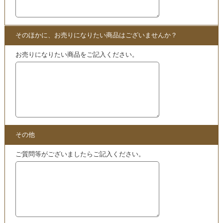
★当店ではこちらの他にも
六層連動操法
シリーズのDVDを
買取
いたしております。
買取
となる商品をご覧いただけますので
ぜひこちらもご覧ください。
・
沖倉国悦の六層連動操法DVDの買取スペシャルページは
こちら!!
こちらも
買取
中
・
六層連動操法 Completed 完治のための方程式 DVD
買取
実績はこちら
・
買取
実績 – 六層連動操法(R) Basic Package + Master Prog
ram 他12点セット